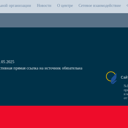
льной организации
Новости
О центре
Сетевое взаимодействие
.05.2025
тивная прямая ссылка на источник обязательна
Сай
№1
пр
и 
от