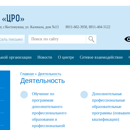
 «ЦРО»
п, г.Костомукша, ул. Калевала, дом №13
8911-662-3958, 8911-404-5122
сать письмо
льной организации
Новости
О центре
Сетевое взаимодействие
Главная
»
Деятельность
Деятельность
Обучение по
Дополнительные
программам
профессиональные
дополнительного
образовательные
профессионального
программы (повыше
образования и
квалификации)
профессиональной