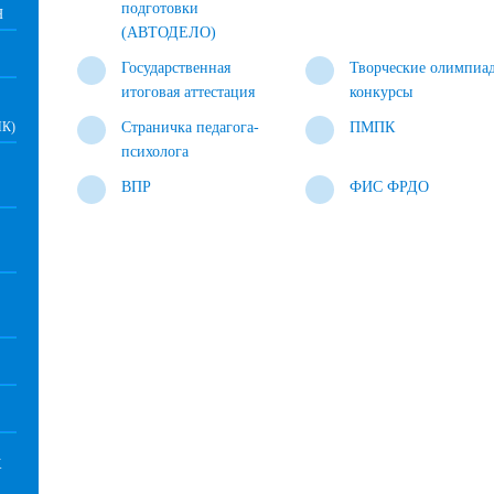
подготовки
Я
(АВТОДЕЛО)
Государственная
Творческие олимпиа
итоговая аттестация
конкурсы
К)
Страничка педагога-
ПМПК
психолога
ВПР
ФИС ФРДО
Х