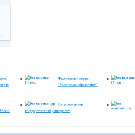
рнет-
Федеральный портал
венных
"Российское образование"
т
Петрозаводский
России
государственный университет