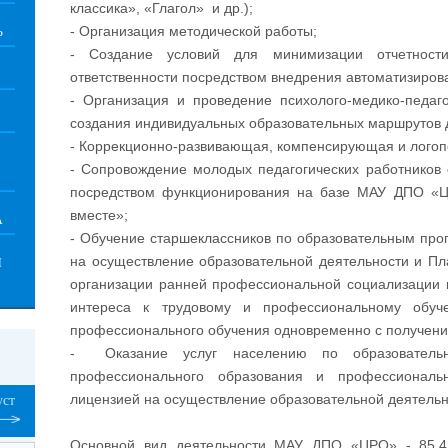
классика», «Глагол» и др.);
- Организация методической работы;
Ь
- Создание условий для минимизации отчетнос
ответственности посредством внедрения автоматизиров
- Организация и проведение психолого-медико-педаг
создания индивидуальных образовательных маршрутов д
- Коррекционно-развивающая, компенсирующая и лого
- Сопровождение молодых педагогических работников
посредством функционирования на базе МАУ ДПО «
вместе»;
А
- Обучение старшеклассников по образовательным прог
на осуществление образовательной деятельности и П
Й
организации ранней профессиональной социализации 
интереса к трудовому и профессиональному обуч
профессионального обучения одновременно с получени
- Оказание услуг населению по образовательн
профессионального образования и профессиональн
лицензией на осуществление образовательной деятельн
уст
Основной вид деятельности МАУ ДПО «ЦРО»
- 85.4