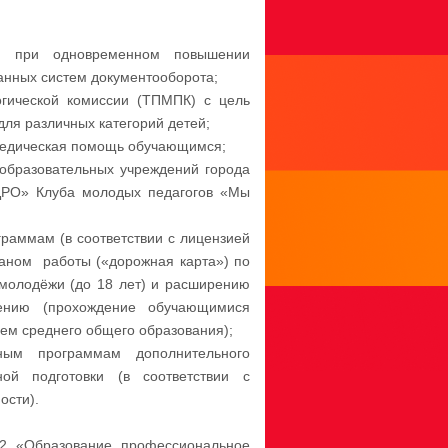
ти при одновременном повышении
анных систем документооборота;
огической комиссии (ТПМПК) с цель
ля различных категорий детей;
педическая помощь обучающимся;
 образовательных учреждений города
ЦРО» Клуба молодых педагогов «Мы
раммам (в соответствии с лицензией
ланом работы («дорожная карта») по
молодёжи (до 18 лет) и расширению
ению (прохождение обучающимися
ем среднего общего образования);
ым программам дополнительного
ой подготовки (в соответствии с
ости).
2 «Образование профессиональное