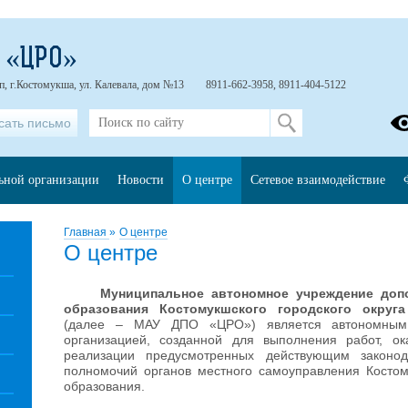
 «ЦРО»
п, г.Костомукша, ул. Калевала, дом №13
8911-662-3958, 8911-404-5122
сать письмо
льной организации
Новости
О центре
Сетевое взаимодействие
Главная
»
О центре
О центре
Муниципальное автономное учреждение доп
образования Костомукшского городского округ
(далее – МАУ ДПО «ЦРО») является автономным
организацией, созданной для выполнения работ, ок
реализации предусмотренных действующим законод
полномочий органов местного самоуправления Костом
образования.