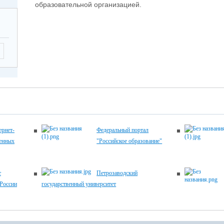
образовательной организацией.
рнет-
Федеральный портал
венных
"Российское образование"
т
Петрозаводский
России
государственный университет