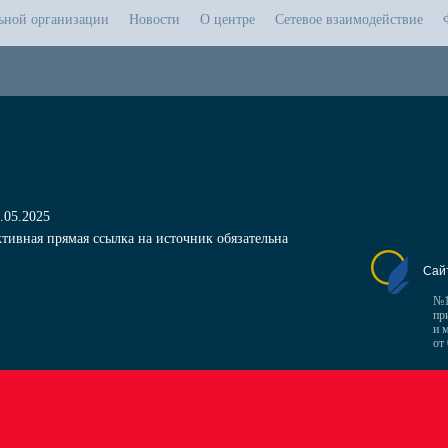
льной организации
Новости
О центре
Сетевое взаимодействие
.05.2025
тивная прямая ссылка на источник обязательна
Сай
№1
пр
и 
от