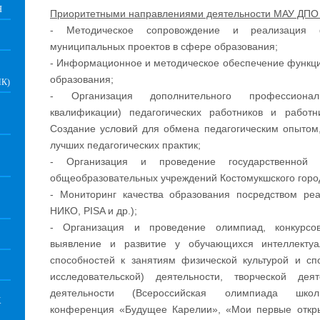
Я
Приоритетными направлениями деятельности МАУ ДПО
- Методическое сопровождение и реализация ф
муниципальных проектов в сфере образования;
- Информационное и методическое обеспечение функц
образования;
К)
- Организация дополнительного профессионал
квалификации) педагогических работников и работн
Создание условий для обмена педагогическим опытом
лучших педагогических практик;
- Организация и проведение государственной и
общеобразовательных учреждений Костомукшского город
- Мониторинг качества образования посредством ре
НИКО, PISA и др.);
- Организация и проведение олимпиад, конкурсо
выявление и развитие у обучающихся интеллектуа
способностей к занятиям физической культурой и сп
исследовательской) деятельности, творческой деят
деятельности (Всероссийская олимпиада школьн
Х
конференция «Будущее Карелии», «Мои первые откры