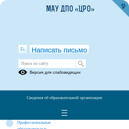
МАУ ДПО «ЦРО»
Написать письмо
Сетевое взаимодействие
Версия для слабовидящих
Муниципальные
Муниципальные
Муниципальные
дошкольные
общеобразовательные
образовательные
образовательные
учреждения
учреждения
Сведения об образовательной организации
учреждения
дополнительного
образования
детей
Профессиональные
образовательные