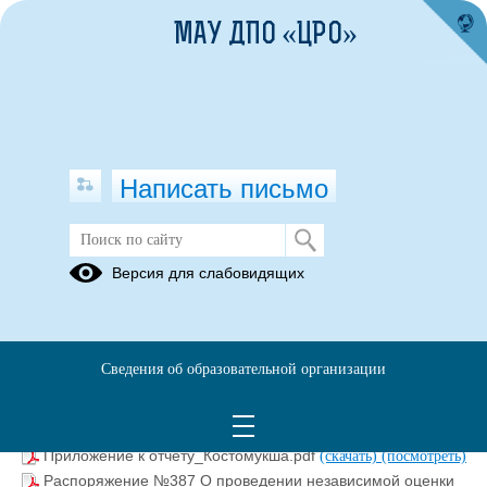
МАУ ДПО «ЦРО»
Написать письмо
Независимая оценка качества
Версия для слабовидящих
Итоговый отчет.pdf
(скачать)
(посмотреть)
Итоговый отчет о выполнении работ по проведению
независимой оценки качества образовательной деятельности
Сведения об образовательной организации
муниципальных образовательных организаций
Костомукшского городского округа в 2016 году.pdf
(скачать)
(посмотреть)
Приложение к отчету_Костомукша.pdf
(скачать)
(посмотреть)
Распоряжение №387 О проведении независимой оценки