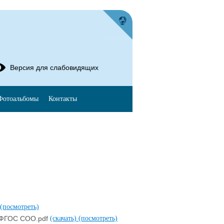
Версия для слабовидящих
Фотоальбомы
Контакты
(посмотреть)
в ФГОС СОО.pdf
(скачать)
(посмотреть)