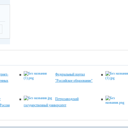
рнет-
Федеральный портал
венных
"Российское образование"
т
Петрозаводский
России
государственный университет