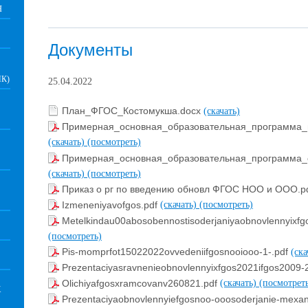
Я
Документы
К)
25.04.2022
План_ФГОС_Костомукша.docx
(скачать)
Примерная_основная_образовательная_программа_н
(скачать)
(посмотреть)
Примерная_основная_образовательная_программа_о
(скачать)
(посмотреть)
Приказ о рг по введению обновл ФГОС НОО и ООО.p
Izmeneniyavofgos.pdf
(скачать)
(посмотреть)
Metelkindau00abosobennostisoderjaniyaobnovlennyixf
(посмотреть)
Pis-momprfot15022022ovvedeniifgosnooiooo-1-.pdf
(ск
Prezentaciyasravnenieobnovlennyixfgos2021ifgos2009-
Olichiyafgosxramcovanv260821.pdf
(скачать)
(посмотрет
Х
Prezentaciyaobnovlennyiefgosnoo-ooosoderjanie-mexani