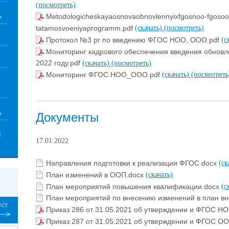
(посмотреть)
Metodologicheskayaosnovaobnovlennyixfgosnoo-fgosooo
Ь
tatamosvoeniyaprogramm.pdf
(скачать)
(посмотреть)
Протокол №3 рг по введению ФГОС НОО, ООО.pdf
(с
Мониторинг кадрового обеспечения введения обно
2022 году.pdf
(скачать)
(посмотреть)
Мониторинг ФГОС НОО_ООО.pdf
(скачать)
(посмотреть
А
Документы
Й
17.01.2022
Направления подготовки к реализации ФГОС.docx
(ск
План изменений в ООП.docx
(скачать)
План мероприятий повышения квалификации.docx
(с
План мероприятий по внесению изменений в план вн
уст
Приказ 286 от 31.05.2021 об утверждении и ФГОС НО
Приказ 287 от 31.05.2021 об утверждении и ФГОС ОО