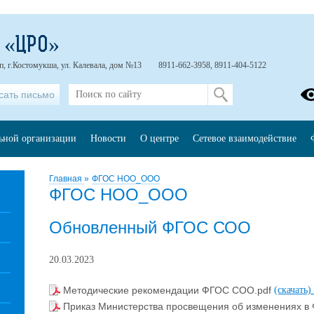
 «ЦРО»
п, г.Костомукша, ул. Калевала, дом №13
8911-662-3958, 8911-404-5122
сать письмо
льной организации
Новости
О центре
Сетевое взаимодействие
Главная
»
ФГОС НОО_ООО
ФГОС НОО_ООО
Обновленный ФГОС СОО
20.03.2023
Методические рекомендации ФГОС СОО.pdf
(скачать)
Приказ Министерства просвещения об изменениях 