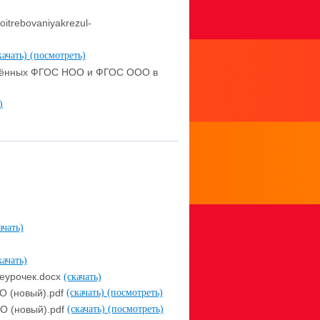
itrebovaniyakrezul-
качать)
(посмотреть)
влённых ФГОС НОО и ФГОС ООО в
)
ачать)
качать)
еурочек.docx
(скачать)
О (новый).pdf
(скачать)
(посмотреть)
О (новый).pdf
(скачать)
(посмотреть)