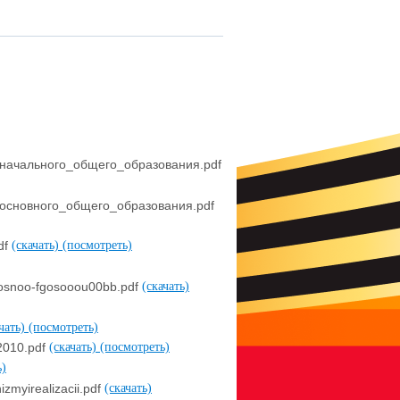
ачального_общего_образования.pdf
сновного_общего_образования.pdf
df
(скачать)
(посмотреть)
gosnoo-fgosooou00bb.pdf
(скачать)
ачать)
(посмотреть)
2010.pdf
(скачать)
(посмотреть)
ь)
zmyirealizacii.pdf
(скачать)