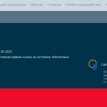
льной организации
Новости
О центре
Сетевое взаимодействие
.05.2025
тивная прямая ссылка на источник обязательна
Сай
№1
пр
и 
от