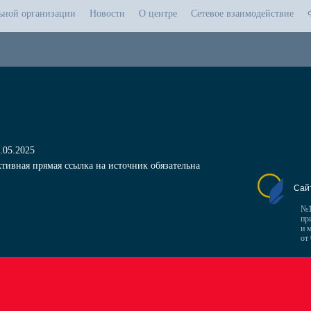
льной организации
Новости
О центре
Сетевое взаимодействие
.05.2025
тивная прямая ссылка на источник обязательна
Сай
№1
пр
и 
от