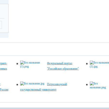
рнет-
Федеральный портал
венных
"Российское образование"
т
Петрозаводский
России
государственный университет