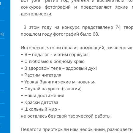
Вот уже третий год учителя и воспитатели К
Я
конкурсе фотографий и представляют яркие 
деятельности.
В этом году на конкурс представлено 74 тво
прошлом году фотографий было 68.
К)
Интересно, что ни одна из номинаций, заявленных 
• Я – педагог - и этим горжусь!
• С любовью к родному краю
• В здоровом теле – здоровый дух!
• Растим читателя
• Урока/ Занятия яркие мгновенья
• Случай на уроке (занятии)
• Наши достижения
• Краски детства
• Школьный мир -
не осталась без свой творческой работы.
Х
Педагоги приоткрыли нам необычный, разноцветн