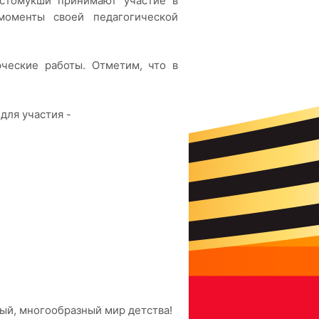
остомукши принимают участие в
моменты своей педагогической
рческие работы. Отметим, что в
для участия -
ый, многообразный мир детства!